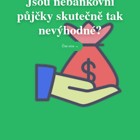
Jsou nebankovní
půjčky skutečně tak
nevýhodné?
Číst více →