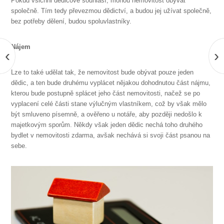
Pokud všichni dědicové souhlasí, mohou nemovitost obývat
společně. Tím tedy převezmou dědictví, a budou jej užívat společně,
bez potřeby dělení, budou spoluvlastníky.
Nájem
‹
›
Lze to také udělat tak, že nemovitost bude obývat pouze jeden
dědic, a ten bude druhému vyplácet nějakou dohodnutou část nájmu,
kterou bude postupně splácet jeho část nemovitosti, načež se po
vyplacení celé části stane výlučným vlastníkem, což by však mělo
být smluveno písemně, a ověřeno u notáře, aby později nedošlo k
majetkovým sporům. Někdy však jeden dědic nechá toho druhého
bydlet v nemovitosti zdarma, avšak nechává si svoji část psanou na
sebe.