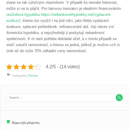
stane se tak výlučným vlastníkem. V případě že nemáte hotovost,
může si na to půjčit. Pro takovou transakci je ideálním financováním
neúčelová hypotéka https://nebankovnihypoteky.net/vyplaceni-
exekuci/
, kterou lze využít i na jiné věci, jako třeba vyplacení
exekuce, splacení pohledávek, refinancování atd. Její název zní
Americká hypotéka, a nejvýhodněji ji poskytují nebankovní
společnosti. K ní není potřeba dokládat účel, a v tomto případě se
stačí zaručit nemovitostí, o kterou se jedná, jelikož je možno vzít si
úvěr až do výše 70% odhadní ceny nemovitosti.
4.2/5 - (14 votes)
Categories:
Peníze

Nejnovější příspěvky