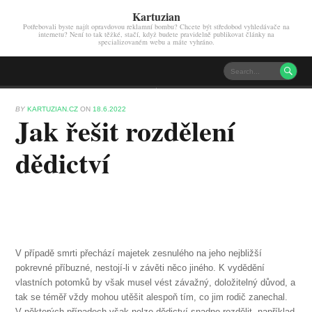
Kartuzian
Potřebovali byste najít opravdovou reklamní bombu? Chcete být středobod vyhledávače na
internetu? Není to tak těžké, stačí, když budete pravidelně publikovat články na
specializovaném webu a máte vyhráno.

BY
KARTUZIAN.CZ
ON
18.6.2022
Jak řešit rozdělení
dědictví
V případě smrti přechází majetek zesnulého na jeho nejbližší
pokrevné příbuzné, nestojí-li v závěti něco jiného. K vydědění
vlastních potomků by však musel vést závažný, doložitelný důvod, a
tak se téměř vždy mohou utěšit alespoň tím, co jim rodič zanechal.
V některých případech však nelze dědictví snadno rozdělit, například