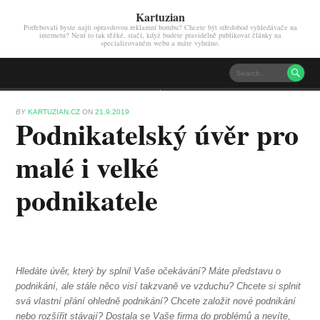
Kartuzian
Potřebovali byste najít opravdovou reklamní bombu? Chcete být středobod vyhledávače na
internetu? Není to tak těžké, stačí, když budete pravidelně publikovat články na
specializovaném webu a máte vyhráno.

BY
KARTUZIAN.CZ
ON
21.9.2019
Podnikatelský úvěr pro
malé i velké
podnikatele
Hledáte úvěr, který by splnil Vaše očekávání? Máte představu o
podnikání, ale stále něco visí takzvaně ve vzduchu? Chcete si splnit
svá vlastní přání ohledně podnikání? Chcete založit nové podnikání
nebo rozšířit stávají? Dostala se Vaše firma do problémů a nevíte,