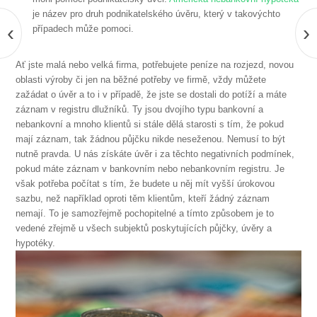
je název pro druh podnikatelského úvěru, který v takovýchto
‹
›
případech může pomoci.
Ať jste malá nebo velká firma, potřebujete peníze na rozjezd, novou
oblasti výroby či jen na běžné potřeby ve firmě, vždy můžete
zažádat o úvěr a to i v případě, že jste se dostali do potíží a máte
záznam v registru dlužníků. Ty jsou dvojího typu bankovní a
nebankovní a mnoho klientů si stále dělá starosti s tím, že pokud
mají záznam, tak žádnou půjčku nikde neseženou. Nemusí to být
nutně pravda. U nás získáte úvěr i za těchto negativních podmínek,
pokud máte záznam v bankovním nebo nebankovním registru. Je
však potřeba počítat s tím, že budete u něj mít vyšší úrokovou
sazbu, než například oproti těm klientům, kteří žádný záznam
nemají. To je samozřejmě pochopitelné a tímto způsobem je to
vedené zřejmě u všech subjektů poskytujících půjčky, úvěry a
hypotéky.