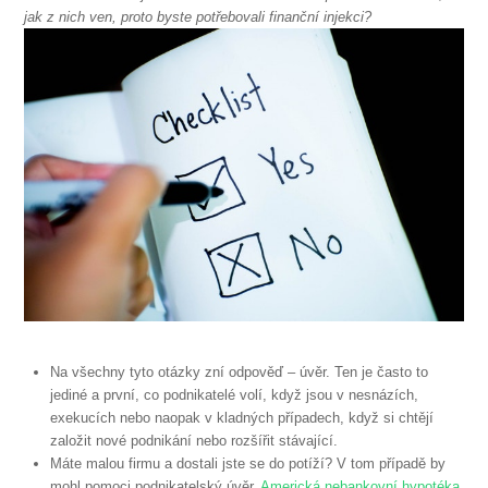
jak z nich ven, proto byste potřebovali finanční injekci?
Na všechny tyto otázky zní odpověď – úvěr. Ten je často to
jediné a první, co podnikatelé volí, když jsou v nesnázích,
exekucích nebo naopak v kladných případech, když si chtějí
založit nové podnikání nebo rozšířit stávající.
Máte malou firmu a dostali jste se do potíží? V tom případě by
mohl pomoci podnikatelský úvěr.
Americká nebankovní hypotéka