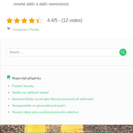
mnohé další a další nemovitosti.
4.4/5 - (12 votes)
Categories:
Peníze

Nejnovější příspěvky
Parádní kousky
Služba na vyklízení sklepů
Barevná šňůrka na krk jako šikovný pomocník při stěhování
Nezapomeňte na geotextilii pod bazén
Firemní mikiny jako součást pracovního oblečení
Proudly powered by WordPress
|
Theme: Bexley by
Pro Theme Design
.