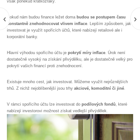
však poněkud krátkozraký.
‹
›
Pokud nám budou finance ležet doma
budou se postupem času
konstantně znehodnocovat vlivem inflace
. Lepším způsobem, jak
investovat je využít spořících účtů, které nabízejí retailové ale i
korporátní banky.
Hlavní výhodou spořícího účtu je
pokrytí míry inflace
. Úrok není
dostatečně vysoký na získání přivýdělku, ale je dostatečně velký pro
pokrytí vašich financí proti znehodnocení.
Existuje mnoho cest, jak investovat. Můžeme využít nejrůznějších
trhů. Z nichž nejoblíbenější jsou trhy
akciové, komoditní či jiné
.
V rámci spořícího účtu lze investovat do
podílových fondů
, které
nabízejí investorovi možnost získat vedlejší přivýdělek.