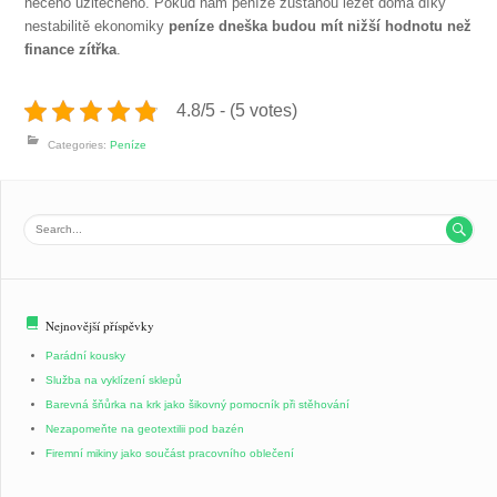
něčeho užitečného. Pokud nám peníze zůstanou ležet doma díky
nestabilitě ekonomiky
peníze dneška budou mít nižší hodnotu než
finance zítřka
.
4.8/5 - (5 votes)
Categories:
Peníze

Nejnovější příspěvky
Parádní kousky
Služba na vyklízení sklepů
Barevná šňůrka na krk jako šikovný pomocník při stěhování
Nezapomeňte na geotextilii pod bazén
Firemní mikiny jako součást pracovního oblečení