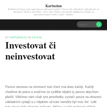
Kartuzian
Potřebovali byste najít opravdovou reklamní bombu? Chcete být středobod vyhledávače na
internetu? Není to tak těžké, stačí, když budete pravidelně publikovat články na
specializovaném webu a máte vyhráno.

BY
KARTUZIAN.CZ
ON
3.8.2018
Investovat či
neinvestovat
Peníze nerostou na stromech toto rčení zná dnes každý. Každý
chodíme do práce a snažíme se vydělat nějaké ty peníze abychom
přežili. Většinou nám však tyto prostředky vystačí pouze na uhrazení
základních výdajů a o nějakém užívání nemůže být moc řeč. Lidé
tuto situaci řeší různými způsoby. Můžou využít možnosti půjček.