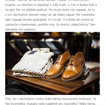
koupíte, co všechno si objednají k jídlu a pití, s čím si budou hrát a
na jaký film se půjdete podívat. Ve skrytu duše vás napadá, že to
s tím obchodním domem nebyl až tak dobrý nápad. Ale manželka
také vypadá docela spokojeně. A o to jde. U vchodu do centra se
zastavíte u bankomatu, protože víte, že dnešní „odpočinkový“ den
nebudete mít zadarmo.
Víte, že v obchodním centru máte takřka neomezené možnosti. Je
libo kosmetika, masáže nebo kadeřník pro manželku? Nebo herna,