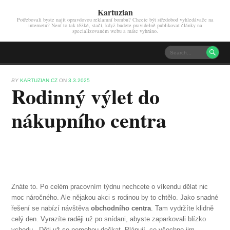
Kartuzian
Potřebovali byste najít opravdovou reklamní bombu? Chcete být středobod vyhledávače na
internetu? Není to tak těžké, stačí, když budete pravidelně publikovat články na
specializovaném webu a máte vyhráno.

BY
KARTUZIAN.CZ
ON
3.3.2025
Rodinný výlet do
nákupního centra
Znáte to. Po celém pracovním týdnu nechcete o víkendu dělat nic
moc náročného. Ale nějakou akci s rodinou by to chtělo. Jako snadné
řešení se nabízí návštěva
obchodního centra
. Tam vydržíte klidně
celý den. Vyrazíte raději už po snídani, abyste zaparkovali blízko
vchodu. Děti už se nemohou dočkat. Plánují, co všechno jim