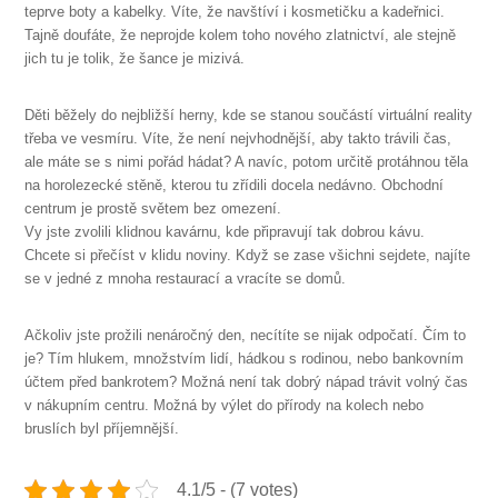
teprve boty a kabelky. Víte, že navštíví i kosmetičku a kadeřnici.
Tajně doufáte, že neprojde kolem toho nového zlatnictví, ale stejně
jich tu je tolik, že šance je mizivá.
Děti běžely do nejbližší herny, kde se stanou součástí virtuální reality
třeba ve vesmíru. Víte, že není nejvhodnější, aby takto trávili čas,
ale máte se s nimi pořád hádat? A navíc, potom určitě protáhnou těla
na horolezecké stěně, kterou tu zřídili docela nedávno. Obchodní
centrum je prostě světem bez omezení.
Vy jste zvolili klidnou kavárnu, kde připravují tak dobrou kávu.
Chcete si přečíst v klidu noviny. Když se zase všichni sejdete, najíte
se v jedné z mnoha restaurací a vracíte se domů.
Ačkoliv jste prožili nenáročný den, necítíte se nijak odpočatí. Čím to
je? Tím hlukem, množstvím lidí, hádkou s rodinou, nebo bankovním
účtem před bankrotem? Možná není tak dobrý nápad trávit volný čas
v nákupním centru. Možná by výlet do přírody na kolech nebo
bruslích byl příjemnější.
4.1/5 - (7 votes)