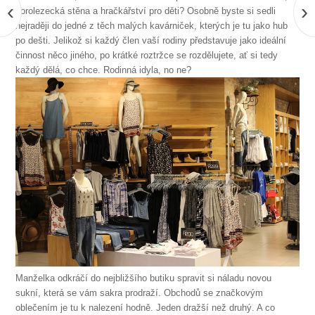
‹
›
horolezecká stěna a hračkářství pro děti? Osobně byste si sedli
nejraději do jedné z těch malých kavárniček, kterých je tu jako hub
po dešti. Jelikož si každý člen vaší rodiny představuje jako ideální
činnost něco jiného, po krátké roztržce se rozdělujete, ať si tedy
každý dělá, co chce. Rodinná idyla, no ne?
Manželka odkráčí do nejbližšího butiku spravit si náladu novou
sukní, která se vám sakra prodraží. Obchodů se značkovým
oblečením je tu k nalezení hodně. Jeden dražší než druhý. A co