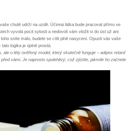
e vaše chutě udrží na uzdě. Účinná látka bude pracovat přímo ve
tech vyvolá pocit sytosti a nedovolí vám vložit si do úst už ani
ž toho sníte málo, budete se cítit plně nasycení. Opustí vás vaše
 tato logika je úplně prostá.
, ale o léty ověřený model, který skutečně funguje – adipex retard
 před vámi. Je naprosto spolehlivý, což zjistíte, jakmile ho začnete
.