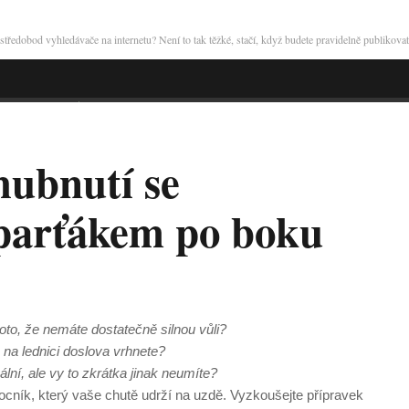
tředobod vyhledávače na internetu? Není to tak těžké, stačí, když budete pravidelně publikov
hubnutí se
 parťákem po boku
to, že nemáte dostatečně silnou vůli?
e na lednici doslova vrhnete?
lní, ale vy to zkrátka jinak neumíte?
cník, který vaše chutě udrží na uzdě. Vyzkoušejte přípravek