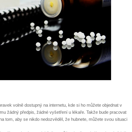
přípravek volně dostupný na internetu, kde si ho můžete objednat v
omu žádný předpis, žádné vyšetření u lékaře. Takže bude pracovat
na tom, aby se nikdo nedozvěděl, že hubnete, můžete svou situaci