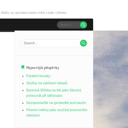
at články na specializovaném webu a máte vyhráno.


Nejnovější příspěvky
Parádní kousky
Služba na vyklízení sklepů
Barevná šňůrka na krk jako šikovný
pomocník při stěhování
Nezapomeňte na geotextilii pod bazén
Firemní mikiny jako součást pracovního
oblečení