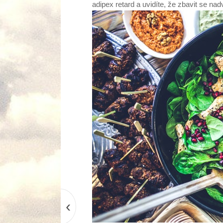
adipex retard
a uvidíte, že zbavit se nad
‹