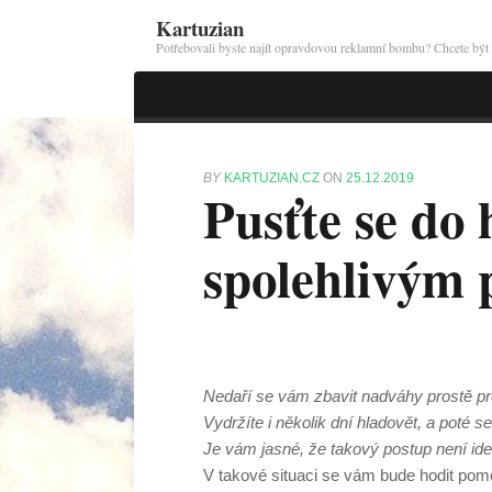
Kartuzian
Potřebovali byste najít opravdovou reklamní bombu? Chcete být s
BY
KARTUZIAN.CZ
ON
25.12.2019
Pusťte se do 
spolehlivým
Nedaří se vám zbavit nadváhy prostě pro
Vydržíte i několik dní hladovět, a poté s
Je vám jasné, že takový postup není ideá
V takové situaci se vám bude hodit pomo