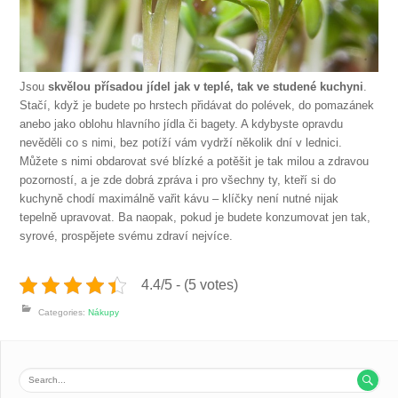
Jsou
skvělou přísadou jídel jak v teplé, tak ve studené kuchyni
.
Stačí, když je budete po hrstech přidávat do polévek, do pomazánek
anebo jako oblohu hlavního jídla či bagety. A kdybyste opravdu
nevěděli co s nimi, bez potíží vám vydrží několik dní v lednici.
Můžete s nimi obdarovat své blízké a potěšit je tak milou a zdravou
pozorností, a je zde dobrá zpráva i pro všechny ty, kteří si do
kuchyně chodí maximálně vařit kávu – klíčky není nutné nijak
tepelně upravovat. Ba naopak, pokud je budete konzumovat jen tak,
syrové, prospějete svému zdraví nejvíce.
4.4/5 - (5 votes)
Categories:
Nákupy
