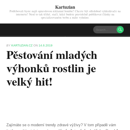
Kartuzian
Potřebovali byste najít opravdovou reklamní bombu? Chcete být středobod vyhledávače na
internetu? Není to tak těžké, stačí, když budete pravidelně publikovat články na
specializovaném webu a máte vyhráno.

BY
KARTUZIAN.CZ
ON
14.6.2019
Pěstování mladých
výhonků rostlin je
velký hit!
Zajímáte se o moderní trendy zdravé výživy? V tom případě vám