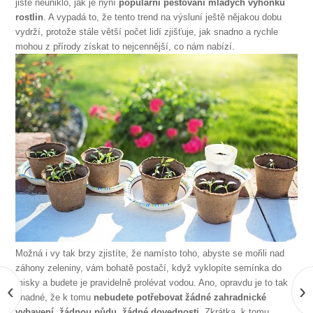
jistě neuniklo, jak je nyní
populární pěstování mladých výhonků
rostlin
. A vypadá to, že tento trend na výsluní ještě nějakou dobu
vydrží, protože stále větší počet lidí zjišťuje, jak snadno a rychle
mohou z přírody získat to nejcennější, co nám nabízí.
Možná i vy tak brzy zjistíte, že namísto toho, abyste se mořili nad
záhony zeleniny, vám bohatě postačí, když vyklopíte semínka do
misky a budete je pravidelně prolévat vodou. Ano, opravdu je to tak
‹
›
snadné, že k tomu
nebudete potřebovat žádné zahradnické
vybavení, žádnou půdu, žádné dovednosti
. Zkrátka, k tomu,