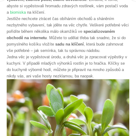
abyste si vypěstovali hromadu zdravých rostlinek, vám postačí voda
a
biomiska
na klíčení.
Jestliže nechcete ztrácet čas obíháním obchodů a sháněním
nezbytného vybavení, tak jděte na věc chytře. Veškeré potřebné věci
pořídíte během několika málo okamžiků ve
specializovaném
obchodě na
internetu
. Můžete to udělat třeba tak snadno, že si do
pomyslného košíku vložíte
sadu na klíčení
, která bude zahrnovat
vše potřebné – jak semínka, tak tu správnou nádobu.
Jedna věc je vypěstovat úrodu, a druhá věc je zpracovat výpěstky v
kuchyni. V případě mladých výhonků rostlin je to hračka. Klíčky se
do kuchyně výborně hodí, můžete je připravit na mnoho způsobů a
nikdy vás, ani vaše hosty nezklamou, ba naopak.