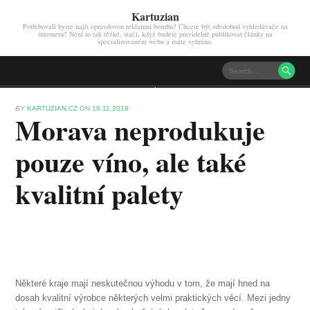
Kartuzian
Potřebovali byste najít opravdovou reklamní bombu? Chcete být středobod vyhledávače na
internetu? Není to tak těžké, stačí, když budete pravidelně publikovat články na
specializovaném webu a máte vyhráno.

BY
KARTUZIAN.CZ
ON
16.11.2018
Morava neprodukuje
pouze víno, ale také
kvalitní palety
Některé kraje mají neskutečnou výhodu v tom, že mají hned na
dosah kvalitní výrobce některých velmi praktických věcí. Mezi jedny