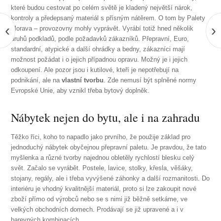
které budou cestovat po celém světě je kladený největší nárok,
kontroly a předepsaný materiál s přísným nátěrem. O tom by
Palety
‹
›
Morava – provozovny
mohly vyprávět. Vyrábí totiž hned několik
druhů podkladů, podle požadavků zákazníků. Přepravní, Euro,
standardní, atypické a další ohrádky a bedny, zákazníci mají
možnost požádat i o jejich případnou opravu. Možný je i jejich
odkoupení. Ale pozor jsou i kutilové, kteří je nepotřebují na
podnikání, ale na
vlastní tvorbu
. Zde nemusí být splněné normy
Evropské Unie, aby vznikl třeba bytový doplněk.
Nábytek nejen do bytu, ale i na zahradu
Těžko říci, koho to napadlo jako prvního, že použije základ pro
jednoduchý nábytek obyčejnou přepravní paletu. Je pravdou, že tato
myšlenka a různé tvorby najednou obletěly rychlostí blesku celý
svět. Začalo se vyrábět. Postele, lavice, stolky, křesla, věšáky,
stojany, regály, ale i třeba vyvýšené záhonky a další rozmanitosti. Do
interiéru je vhodný kvalitnější materiál, proto si lze zakoupit nové
zboží přímo od výrobců nebo se s nimi již běžně setkáme, ve
velkých obchodních domech. Prodávají se již upravené a i v
barevných kombinacích.