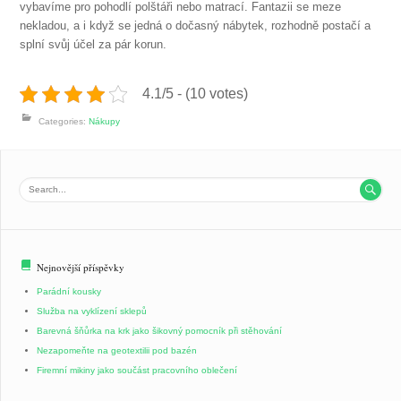
vybavíme pro pohodlí polštáři nebo matrací. Fantazii se meze
nekladou, a i když se jedná o dočasný nábytek, rozhodně postačí a
splní svůj účel za pár korun.
4.1/5 - (10 votes)
Categories:
Nákupy

Nejnovější příspěvky
Parádní kousky
Služba na vyklízení sklepů
Barevná šňůrka na krk jako šikovný pomocník při stěhování
Nezapomeňte na geotextilii pod bazén
Firemní mikiny jako součást pracovního oblečení