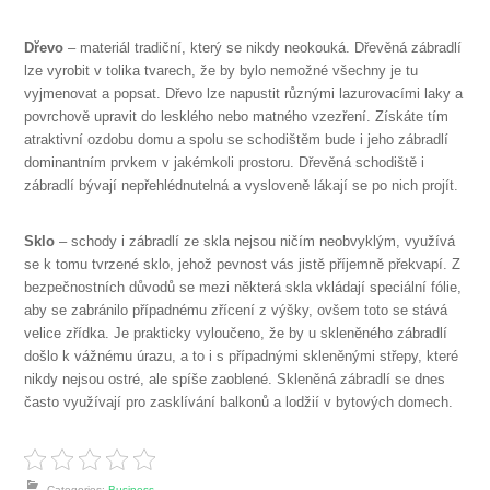
Dřevo
– materiál tradiční, který se nikdy neokouká. Dřevěná zábradlí
lze vyrobit v tolika tvarech, že by bylo nemožné všechny je tu
vyjmenovat a popsat. Dřevo lze napustit různými lazurovacími laky a
povrchově upravit do lesklého nebo matného vzezření. Získáte tím
atraktivní ozdobu domu a spolu se schodištěm bude i jeho zábradlí
dominantním prvkem v jakémkoli prostoru. Dřevěná schodiště i
zábradlí bývají nepřehlédnutelná a vysloveně lákají se po nich projít.
Sklo
– schody i zábradlí ze skla nejsou ničím neobvyklým, využívá
se k tomu tvrzené sklo, jehož pevnost vás jistě příjemně překvapí. Z
bezpečnostních důvodů se mezi některá skla vkládají speciální fólie,
aby se zabránilo případnému zřícení z výšky, ovšem toto se stává
velice zřídka. Je prakticky vyloučeno, že by u skleněného zábradlí
došlo k vážnému úrazu, a to i s případnými skleněnými střepy, které
nikdy nejsou ostré, ale spíše zaoblené. Skleněná zábradlí se dnes
často využívají pro zasklívání balkonů a lodžií v bytových domech.
Categories:
Business