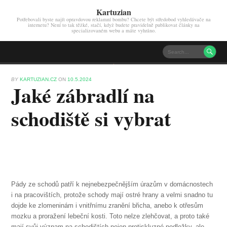
Kartuzian
Potřebovali byste najít opravdovou reklamní bombu? Chcete být středobod vyhledávače na
internetu? Není to tak těžké, stačí, když budete pravidelně publikovat články na
specializovaném webu a máte vyhráno.

BY
KARTUZIAN.CZ
ON
10.5.2024
Jaké zábradlí na
schodiště si vybrat
Pády ze schodů patří k nejnebezpečnějším úrazům v domácnostech
i na pracovištích, protože schody mají ostré hrany a velmi snadno tu
dojde ke zlomeninám i vnitřnímu zranění břicha, anebo k otřesům
mozku a proražení lebeční kosti. Toto nelze zlehčovat, a proto také
mají svůj význam na schodištích nejen protiskluzné podložky, ale