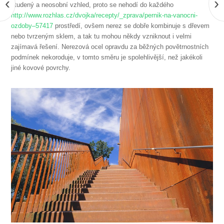
‹
›
studený a neosobní vzhled, proto se nehodí do každého
http://www.rozhlas.cz/dvojka/recepty/_zprava/pernik-na-vanocni-
ozdoby–57417
prostředí, ovšem nerez se dobře kombinuje s dřevem
nebo tvrzeným sklem, a tak tu mohou někdy vzniknout i velmi
zajímavá řešení. Nerezová ocel opravdu za běžných povětrnostních
podmínek nekoroduje, v tomto směru je spolehlivější, než jakékoli
jiné kovové povrchy.