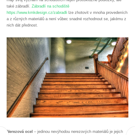
také zábradlí.
Zábradlí na schodiště
https://www.kmkdesign.cz/zabradli
lze zhotovit v mnoha provedeních
a z různých materiálů a není vůbec snadné rozhodnout se, jakému z
nich dát přednost.
Nerezová ocel
– jedinou nevýhodou nerezových materiálů je jejich